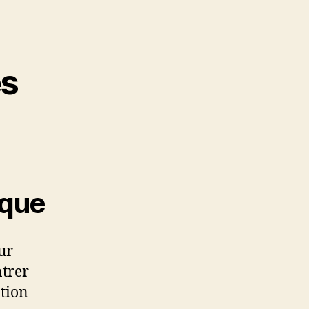
es
ique
ur
ntrer
ation