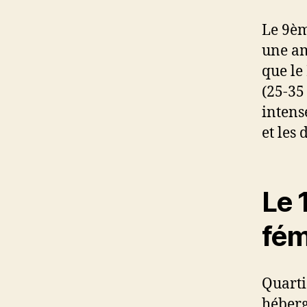
Le 9èm
une am
que le
(25-35
intens
et les 
Le 
fém
Quarti
héberge