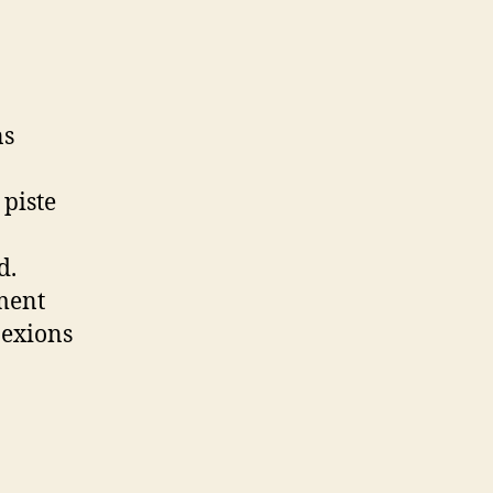
ns
 piste
d.
ment
nexions