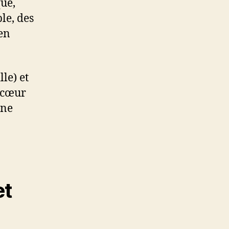
que,
le, des
en
lle) et
u cœur
une
n
et