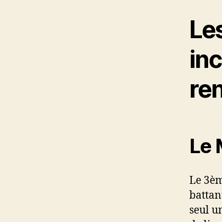
Les
in
re
Le 
Le 3èm
battan
seul u