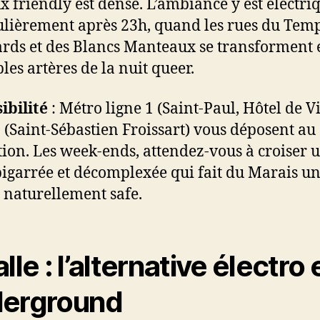
ux friendly est dense. L’ambiance y est électri
ulièrement après 23h, quand les rues du Temp
ds et des Blancs Manteaux se transforment 
les artères de la nuit queer.
ibilité
: Métro ligne 1 (Saint-Paul, Hôtel de Vi
8 (Saint-Sébastien Froissart) vous déposent a
ction. Les week-ends, attendez-vous à croiser 
bigarrée et décomplexée qui fait du Marais u
 naturellement safe.
lle : l’alternative électro 
erground