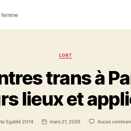
 / femme
Catégories
LGBT
res trans à Par
rs lieux et appl
Par
Egalité 2014
mars 21, 2026
Aucun comment
eur
Date
de