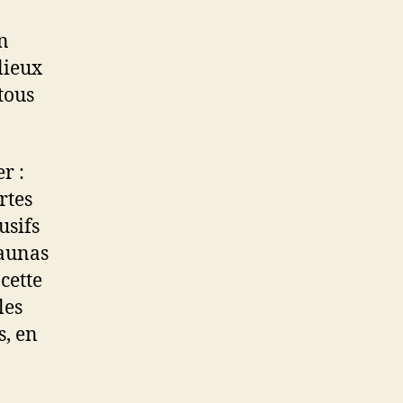
n
lieux
tous
r :
rtes
usifs
saunas
cette
les
s, en