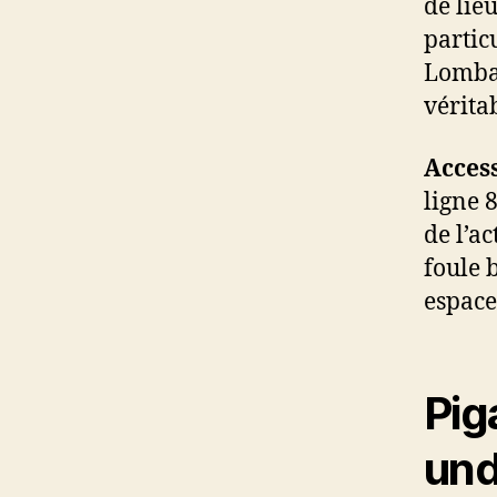
de lie
partic
Lombar
véritab
Access
ligne 
de l’a
foule 
espace
Piga
und