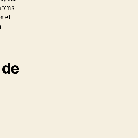
moins
s et
n
 de