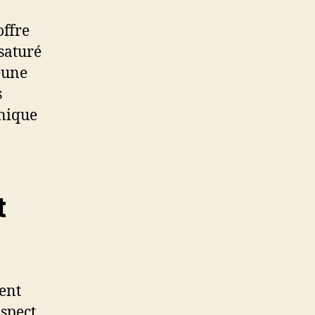
offre
saturé
jeune
s
onique
t
ent
aspect