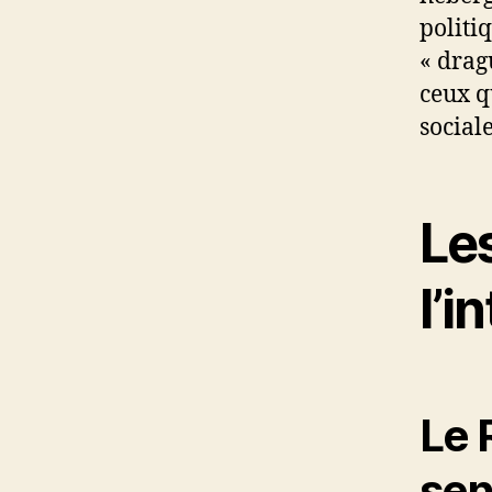
politi
« drag
ceux q
sociale
Les
l’i
Le 
sen