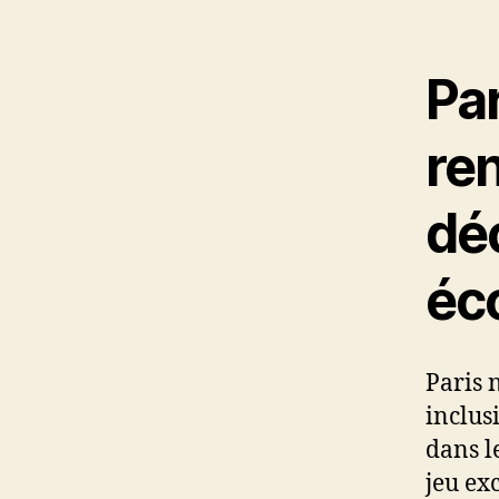
l’ar
Par
ren
dé
éc
Paris 
inclus
dans l
jeu ex