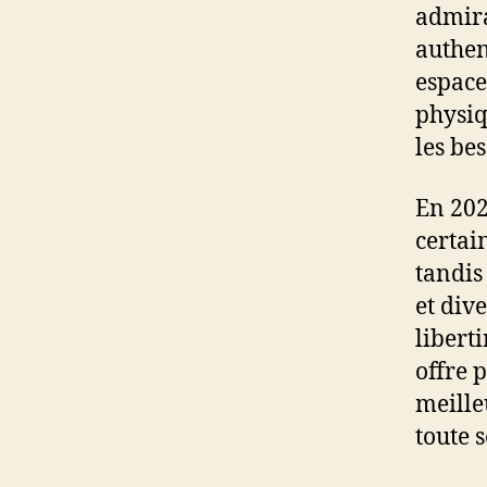
admira
authen
espace
physiq
les bes
En 202
certai
tandis
et dive
libert
offre 
meille
toute s