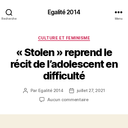
Egalité 2014
Recherche
Menu
Catégories
CULTURE ET FEMINISME
« Stolen » reprend le
récit de l’adolescent en
difficulté
Par
Egalité 2014
juillet 27, 2021
Auteur
Date
de
de
sur
Aucun commentaire
l’article
l’article
« Stolen »
reprend
le
récit