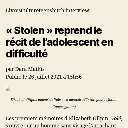
de
l’adolescent
LivresCultureteensbitch interview
en
difficulté
« Stolen » reprend le
récit de l’adolescent en
difficulté
par Dara Mathis
Publié le 26 juillet 2021 à 15h56
Elizabeth Gilpin, auteur de
Volé : un mémoire
(Crédit photo : Julian
Congregation)
Les premiers mémoires d’Elizabeth Gilpin,
Volé
,
s’ouvre sur un homme sans visage l’arrachant