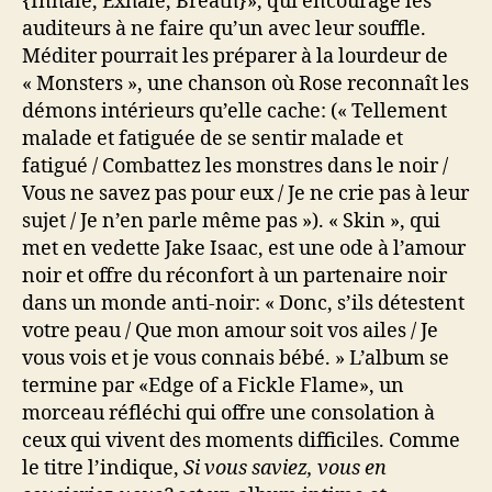
{Inhale, Exhale, Breath}», qui encourage les
auditeurs à ne faire qu’un avec leur souffle.
Méditer pourrait les préparer à la lourdeur de
« Monsters », une chanson où Rose reconnaît les
démons intérieurs qu’elle cache: (« Tellement
malade et fatiguée de se sentir malade et
fatigué / Combattez les monstres dans le noir /
Vous ne savez pas pour eux / Je ne crie pas à leur
sujet / Je n’en parle même pas »). « Skin », qui
met en vedette Jake Isaac, est une ode à l’amour
noir et offre du réconfort à un partenaire noir
dans un monde anti-noir: « Donc, s’ils détestent
votre peau / Que mon amour soit vos ailes / Je
vous vois et je vous connais bébé. » L’album se
termine par «Edge of a Fickle Flame», un
morceau réfléchi qui offre une consolation à
ceux qui vivent des moments difficiles. Comme
le titre l’indique,
Si vous saviez, vous en