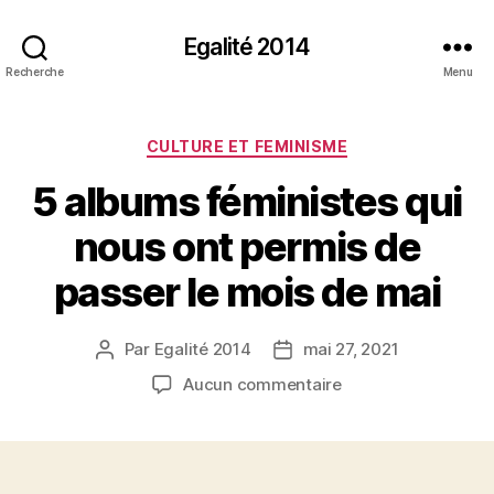
Egalité 2014
Recherche
Menu
Catégories
CULTURE ET FEMINISME
5 albums féministes qui
nous ont permis de
passer le mois de mai
Par
Egalité 2014
mai 27, 2021
Auteur
Date
de
de
sur
Aucun commentaire
l’article
l’article
5
albums
féministes
qui