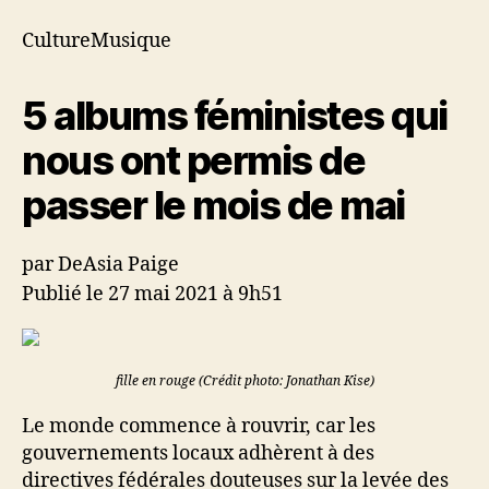
nous
ont
CultureMusique
permis
de
5 albums féministes qui
passer
le
nous ont permis de
mois
de
passer le mois de mai
mai
par DeAsia Paige
Publié le 27 mai 2021 à 9h51
fille en rouge (Crédit photo: Jonathan Kise)
Le monde commence à rouvrir, car les
gouvernements locaux adhèrent à des
directives fédérales douteuses sur la levée des