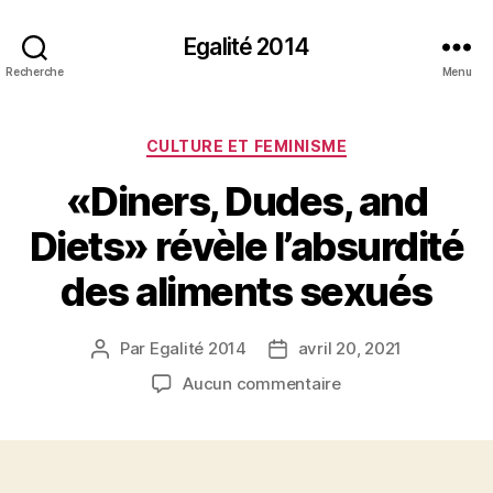
Egalité 2014
Recherche
Menu
Catégories
CULTURE ET FEMINISME
«Diners, Dudes, and
Diets» révèle l’absurdité
des aliments sexués
Par
Egalité 2014
avril 20, 2021
Auteur
Date
de
de
sur
Aucun commentaire
l’article
l’article
«Diners,
Dudes,
and
Diets»