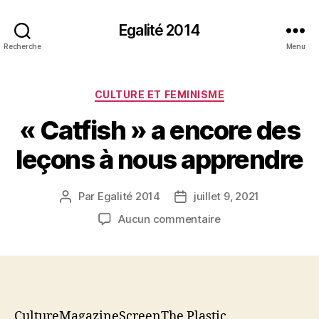
Egalité 2014
Recherche
Menu
Catégories
CULTURE ET FEMINISME
« Catfish » a encore des
leçons à nous apprendre
Par
Egalité 2014
juillet 9, 2021
Auteur
Date
de
de
sur
Aucun commentaire
l’article
l’article
« Catfish »
a
encore
des
leçons
à
CultureMagazineScreenThe Plastic