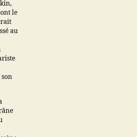
kin,
ont le
rait
assé au
n
riste
 son
a
crâne
u