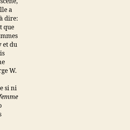
 scène,
lle a
à dire:
nt que
femmes
 et du
is
ne
rge W.
 si ni
 femme
o
s