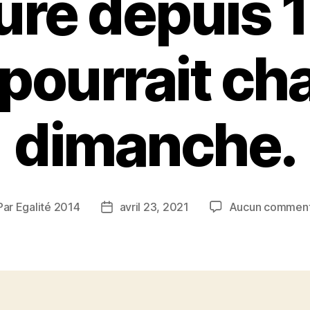
ture depuis 
 pourrait ch
dimanche.
Par
Egalité 2014
avril 23, 2021
Aucun comment
teur
Date
de
ticle
l’article