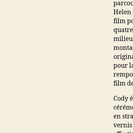
parcou
Helen 
film p
quatre
milieu
montag
origin
pour l
rempor
film d
Cody é
cérémo
en str
vernis