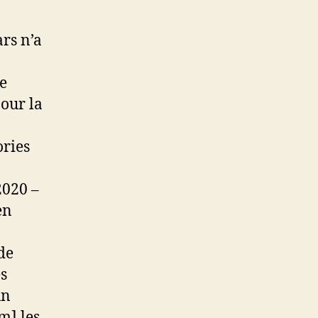
rs n’a
le
our la
ories
2020 –
en
 de
s
un
m] les