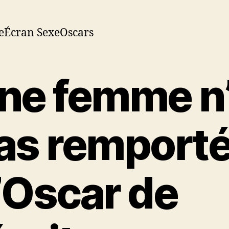
eÉcran SexeOscars
ne femme n
as remport
’Oscar de