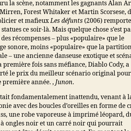
ru la scène, notamment les gagnants Alan Ar
Mirren, Forest Whitaker et Martin Scorsese, d
olicier et mafieux
Les défunts
(2006) remporte
 statues ce soir-là. Mais quelque chose s’est p
 des récompenses – plus «populaire» que le
e sonore, moins «populaire» que la partitio
ale – une ancienne danseuse exotique et scéna
a première fois sans méfiance, Diablo Cody, a
té le prix du meilleur scénario original pour
e première année. ,
Junon
.
tait fondamentalement inattendu, venant à l
nie avec des boucles d’oreilles en forme de 
ass, une robe vaporeuse à imprimé léopard, d
 à ongles noir et un carré noir qui pourrait