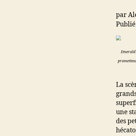
par Al
Publié
Emerald 
prometteus
La scè
grands
superf
une st
des pe
hécato