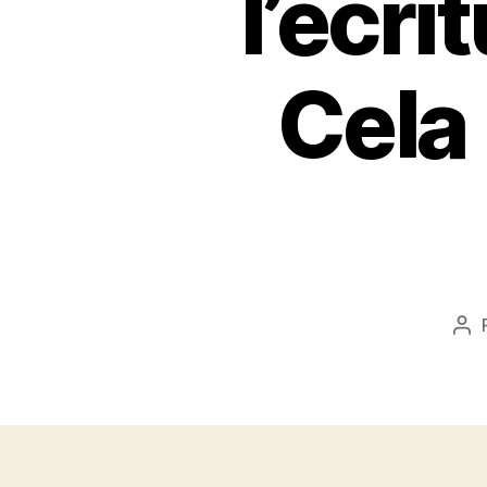
l’écri
Cela
Au
de
l’ar