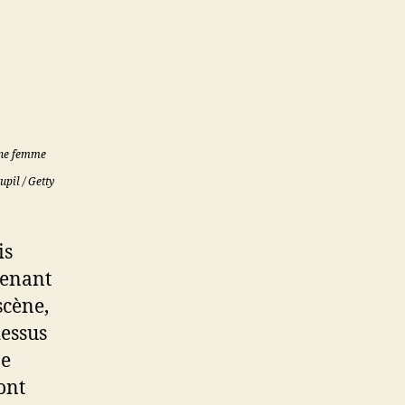
une femme
pil / Getty
is
tenant
scène,
dessus
ne
ont