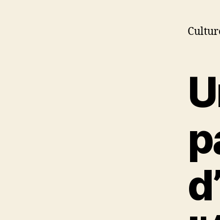
Cultur
U
p
d