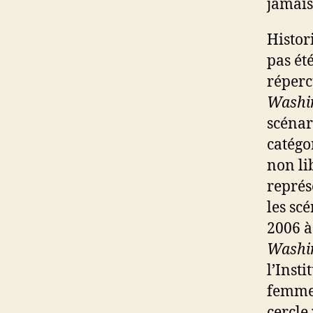
jamais
Histor
pas ét
répercu
Washi
scénar
catégo
non li
représ
les sc
2006 à
Washi
l’Inst
femmes
cercle