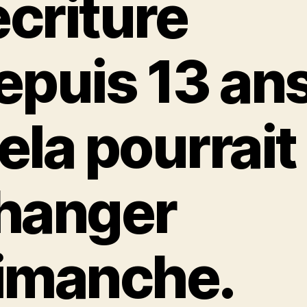
’écriture
epuis 13 ans
ela pourrait
hanger
imanche.