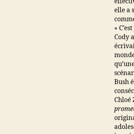
effect
elle a 
commen
« C’es
Cody a
écriva
monde 
qu’une
scénar
Bush é
conséc
Chloé 
prome
origin
adoles