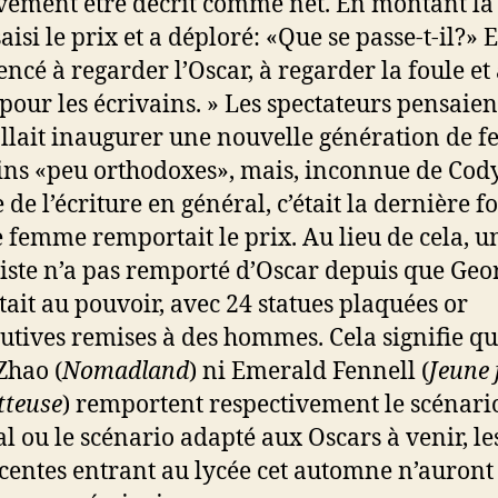
ivement être décrit comme net. En montant la
saisi le prix et a déploré: «Que se passe-t-il?» E
cé à regarder l’Oscar, à regarder la foule et 
t pour les écrivains. » Les spectateurs pensaie
llait inaugurer une nouvelle génération de 
ins «peu orthodoxes», mais, inconnue de Cody
de l’écriture en général, c’était la dernière fo
 femme remportait le prix. Au lieu de cela, u
iste n’a pas remporté d’Oscar depuis que Geo
tait au pouvoir, avec 24 statues plaquées or
utives remises à des hommes. Cela signifie que
Zhao (
Nomadland
) ni Emerald Fennell (
Jeune
tteuse
) remportent respectivement le scénari
al ou le scénario adapté aux Oscars à venir, le
centes entrant au lycée cet automne n’auront