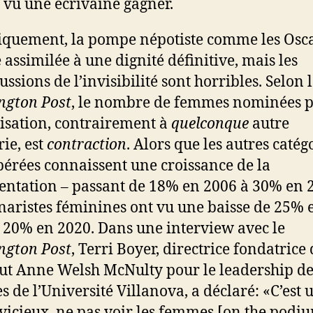
 vu une écrivaine gagner.
iquement, la pompe népotiste comme les Osca
é assimilée à une dignité définitive, mais les
ssions de l’invisibilité sont horribles. Selon 
ngton Post
, le nombre de femmes nominées p
isation, contrairement à
quelconque
autre
rie, est
contraction
. Alors que les autres catég
bérées connaissent une croissance de la
entation – passant de 18% en 2006 à 30% en 
énaristes féminines ont vu une baisse de 25% 
 20% en 2020. Dans une interview avec le
ngton Post
, Terri Boyer, directrice fondatrice
itut Anne Welsh McNulty pour le leadership de
 de l’Université Villanova, a déclaré: «C’est 
 vicieux, ne pas voir les femmes [on the podiu