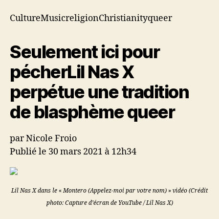
une
tradition
CultureMusicreligionChristianityqueer
de
blasphème
Seulement ici pour
queer
pécher
Lil Nas X
perpétue une tradition
de blasphème queer
par Nicole Froio
Publié le 30 mars 2021 à 12h34
Lil Nas X dans le
«
Montero (Appelez-moi par votre nom)
»
vidéo (Crédit
photo: Capture d’écran de YouTube / Lil Nas X)