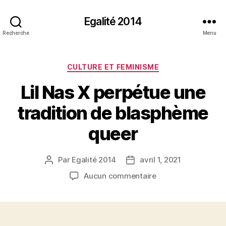
Egalité 2014
Recherche
Menu
Catégories
CULTURE ET FEMINISME
Lil Nas X perpétue une
tradition de blasphème
queer
Par
Egalité 2014
avril 1, 2021
Auteur
Date
de
de
sur
Aucun commentaire
l’article
l’article
Lil
Nas
X
perpétue