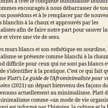
ionnel a créé le complexe minimaliste-industr
ommes encouragés à nous débarrasser de tou
us possédons et à le remplacer par de nouve
es blanchis à la chaux et approuvés par les
listes afin de faire notre part pour sauver la
e et vivre une vie de sens.
es murs blancs et son esthétique en sourdine, 
lisme se présente comme blanchi à la chaux
nd difficile pour ceux qui ne sont pas blancs e
de s’identifier à la pratique. C’est ce qui fait 
ne Platt’s
Le guide de l’Afrominimaliste pour v
oins
(2021) un départ bienvenu des façons d
ensons actuellement au minimalisme. Platt d
minimalisme comme «un mode de vie organis
qui est informé par l’histoire, la culture et la