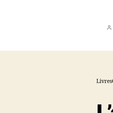
A
d
l’
Livres
L