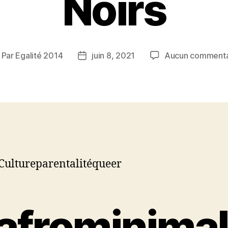
Noirs
Par
Egalité 2014
juin 8, 2021
Aucun commenta
uteur
Date
e
de
article
l’article
Cultureparentalitéqueer
’afrominimal