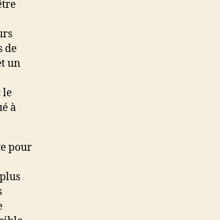
être
urs
s de
t un
 le
ué à
te pour
 plus
s
e