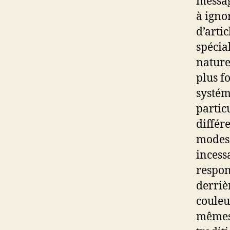
messag
à igno
d’arti
spécial
nature
plus f
systém
partic
différ
modes 
incess
respon
derriè
couleu
mêmes 