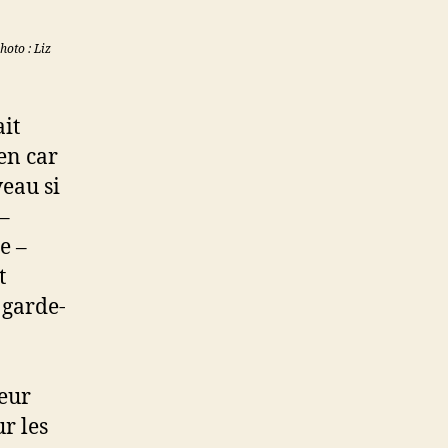
hoto : Liz
ait
en car
veau si
 –
e –
t
 garde-
-
eur
r les