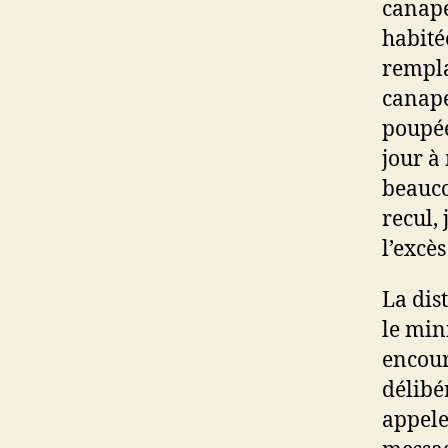
canapé
habitée
rempla
canapé
poupée
jour à
beauco
recul,
l’excè
La dis
le min
encour
délibé
appele