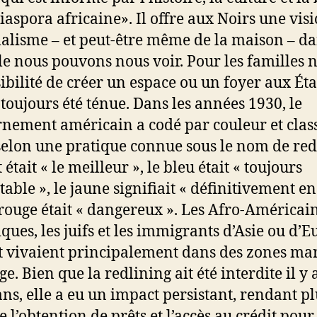
diaspora africaine». Il offre aux Noirs une vis
lisme – et peut-être même de la maison – d
le nous pouvons nous voir. Pour les familles n
sibilité de créer un espace ou un foyer aux Éta
 toujours été ténue. Dans les années 1930, le
nement américain a codé par couleur et clas
 selon une pratique connue sous le nom de red
 était « le meilleur », le bleu était « toujours
table », le jaune signifiait « définitivement en
e rouge était « dangereux ». Les Afro-Américain
iques, les juifs et les immigrants d’Asie ou d’
st vivaient principalement dans des zones ma
e. Bien que la redlining ait été interdite il y 
ans, elle a eu un impact persistant, rendant pl
le l’obtention de prêts et l’accès au crédit pour