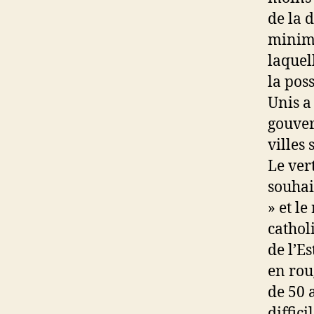
de la 
minima
laquel
la pos
Unis a
gouver
villes
Le vert
souhai
» et l
cathol
de l’E
en roug
de 50 
diffici