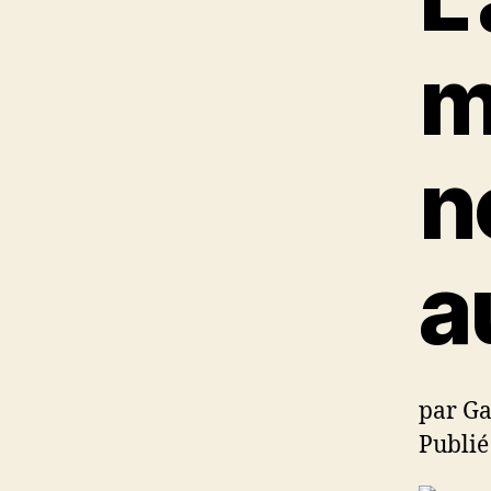
m
n
a
par Ga
Publié