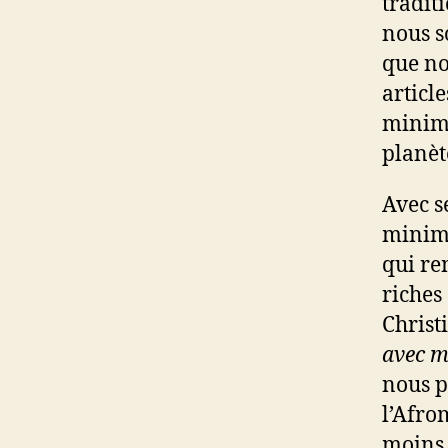
tradit
nous s
que no
articl
minima
planèt
Avec s
minima
qui re
riches 
Christi
avec m
nous p
l’Afro
moins 