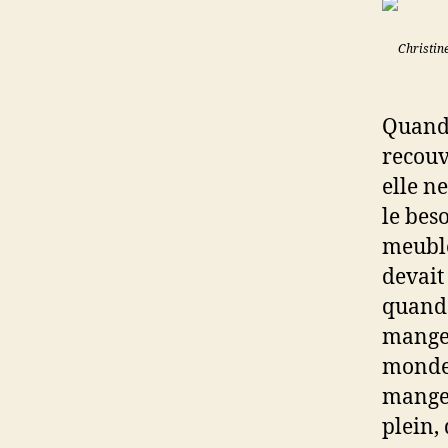
Christine
Quand 
recouv
elle n
le beso
meuble
devait
quand 
manger
monde.
manger
plein,