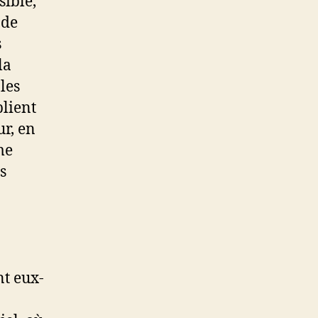
sible,
ade
s
la
les
blient
r, en
me
s
nt eux-