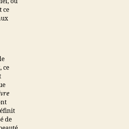
iel, où
t ce
aux
le
, ce
t
que
ivre
ont
éfinit
é de
 beauté