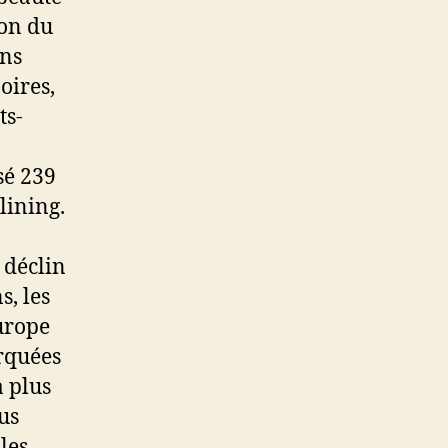
ion du
ans
oires,
ts-
sé 239
lining.
 déclin
s, les
Europe
rquées
a plus
us
 les