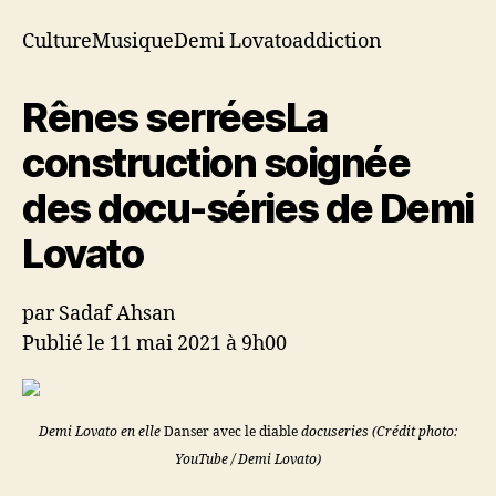
docu-
séries
CultureMusiqueDemi Lovatoaddiction
de
Demi
Rênes serrées
La
Lovato
construction soignée
des docu-séries de Demi
Lovato
par Sadaf Ahsan
Publié le 11 mai 2021 à 9h00
Demi Lovato en elle
Danser avec le diable
docuseries (Crédit photo:
YouTube / Demi Lovato)