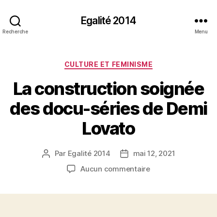
Egalité 2014
Recherche
Menu
Catégories
CULTURE ET FEMINISME
La construction soignée
des docu-séries de Demi
Lovato
Par
Egalité 2014
mai 12, 2021
Auteur
Date
de
de
sur
Aucun commentaire
l’article
l’article
La
construction
soignée
des