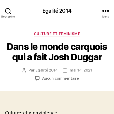
Egalité 2014
Recherche
Menu
Catégories
CULTURE ET FEMINISME
Dans le monde carquois
qui a fait Josh Duggar
Par
Egalité 2014
mai 14, 2021
Auteur
Date
de
de
sur
Aucun commentaire
l’article
l’article
Dans
le
monde
carquois
qui
a
Culturereligionviolence