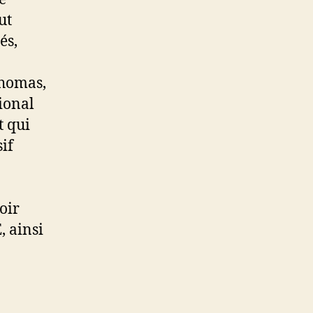
ut
és,
Thomas,
ional
t qui
if
oir
 ainsi