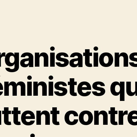
rganisation
éministes qu
uttent contr