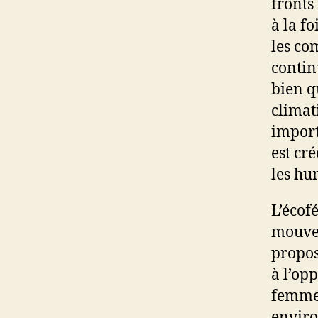
fronts
à la f
les co
continu
bien q
climat
import
est cr
les hu
L’écof
mouvem
propos
à l’op
femmes
envir