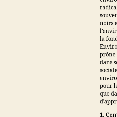
radica
souven
noirs 
l’envi
la fon
Enviro
prône 
dans s
social
enviro
pour l
que da
d’appr
1. Cen