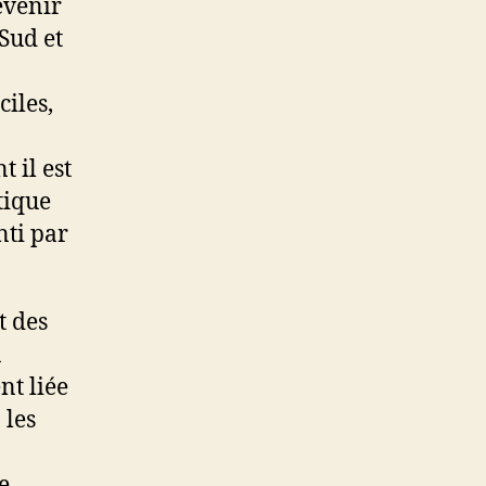
evenir
 Sud et
ciles,
 il est
tique
nti par
t des
a
nt liée
 les
e