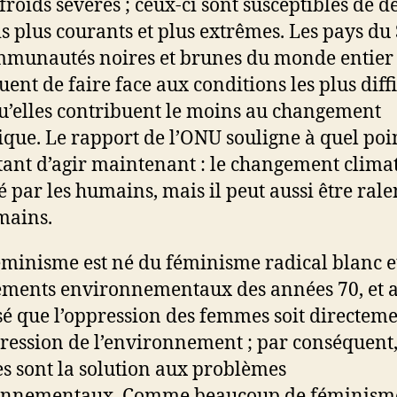
 froids sévères ; ceux-ci sont susceptibles de d
ois plus courants et plus extrêmes. Les pays du
mmunautés noires et brunes du monde entier
ent de faire face aux conditions les plus diffi
u’elles contribuent le moins au changement
ique. Le rapport de l’ONU souligne à quel point
ant d’agir maintenant : le changement clima
éé par les humains, mais il peut aussi être rale
mains.
éminisme est né du féminisme radical blanc e
ents environnementaux des années 70, et 
é que l’oppression des femmes soit directeme
pression de l’environnement ; par conséquent,
 sont la solution aux problèmes
onnementaux. Comme beaucoup de féminism