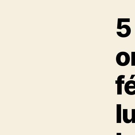
5
o
f
l