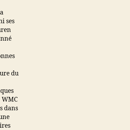
ia
i ses
uren
onné
sonnes
ture du
iques
e, WMC
ns dans
 une
ires