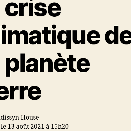
a crise
limatique d
a planète
erre
ddissyn House
 le 13 août 2021 à 15h20