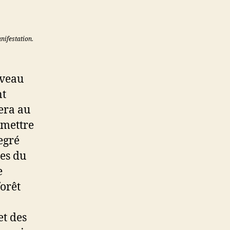
nifestation.
uveau
nt
fera au
r mettre
degré
ues du
e
forêt
et des