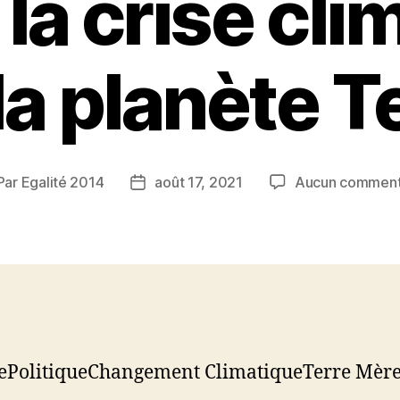
 la crise cli
la planète T
Par
Egalité 2014
août 17, 2021
Aucun comment
teur
Date
de
rticle
l’article
ePolitiqueChangement ClimatiqueTerre Mèr