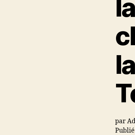
l
c
l
T
par A
Publié