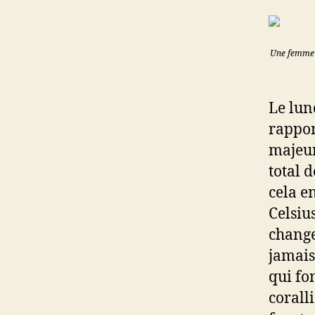
Une femme e
Le lun
rappor
majeur
total d
cela en
Celsiu
change
jamais
qui fo
corall