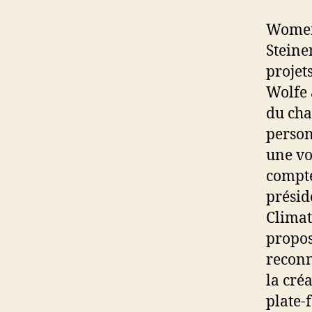
Women’
Steine
projet
Wolfe 
du cha
person
une vo
compte
présid
Climat
propos
reconn
la cré
plate-